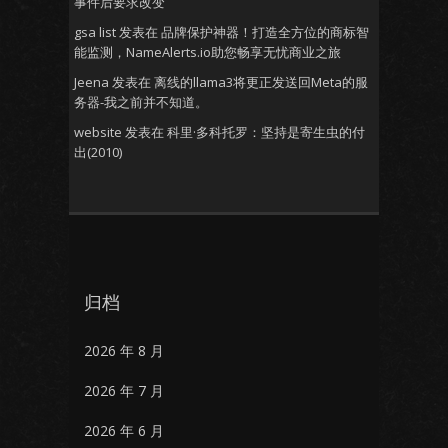
事件后要求改变
gsa list
发表在
品牌保护神器！打造全方位的商标智
能监测，NameAlerts.io助您畅享无忧商业之旅
Jeena
发表在
离线的llama3将更正发送回Meta的服
务器-我之前并不知道。
website
发表在
科里·多科托罗：坚持是寄生虫的付
出(2010)
归档
2026 年 8 月
2026 年 7 月
2026 年 6 月