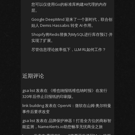
您可以仅使用Go的标准库构建AI代理的内存
层。
Google DeepMind 迎来了一个新时代，联合创
始人 Demis Hassabis 转变 AI 作用。
Shopify将Redis替换为MySQL进行库存预订-并
实现了扩展。
尽管信息理论效率低下，LLM RL如何工作？
近期评论
gsa list
发表在
《维也纳报纸维也纳时报》在发行
320年后停止日报纸的印刷版。
link building
发表在
OpenAI：微软在山姆·奥尔特曼
事件后要求改变
gsa list
发表在
品牌保护神器！打造全方位的商标智
能监测，NameAlerts.io助您畅享无忧商业之旅