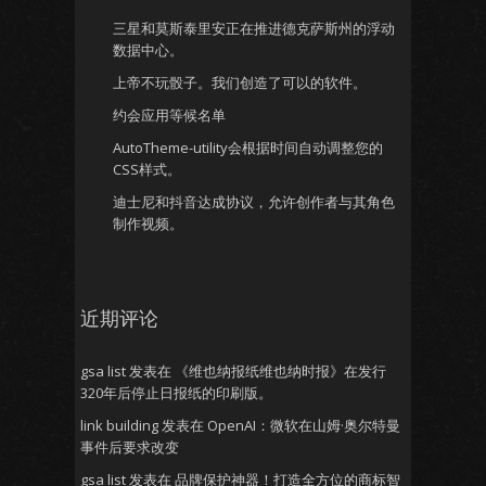
三星和莫斯泰里安正在推进德克萨斯州的浮动
数据中心。
上帝不玩骰子。我们创造了可以的软件。
约会应用等候名单
AutoTheme-utility会根据时间自动调整您的
CSS样式。
迪士尼和抖音达成协议，允许创作者与其角色
制作视频。
近期评论
gsa list
发表在
《维也纳报纸维也纳时报》在发行
320年后停止日报纸的印刷版。
link building
发表在
OpenAI：微软在山姆·奥尔特曼
事件后要求改变
gsa list
发表在
品牌保护神器！打造全方位的商标智