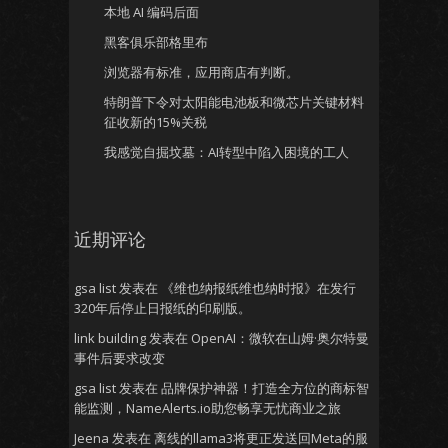
本地 AI 编码后面
黑客俱乐部格里布
浏览器有标准，应用商店有判断。
特朗普下令对太阳能电池板和微芯片关键材料
征收新的15%关税
我感觉自掘坟墓：AI转型中陷入困境的工人
近期评论
gsa list
发表在
《维也纳报纸维也纳时报》在发行
320年后停止日报纸的印刷版。
link building
发表在
OpenAI：微软在山姆·奥尔特曼
事件后要求改变
gsa list
发表在
品牌保护神器！打造全方位的商标智
能监测，NameAlerts.io助您畅享无忧商业之旅
Jeena
发表在
离线的llama3将更正发送回Meta的服