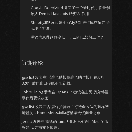
Google DeepMind 迎来了一个新时代，联合创
始人 Demis Hassabis 转变 AI 作用。
Shopify将Redis替换为MySQL进行库存预订-并
实现了扩展。
尽管信息理论效率低下，LLM RL如何工作？
近期评论
gsa list
发表在
《维也纳报纸维也纳时报》在发行
320年后停止日报纸的印刷版。
link building
发表在
OpenAI：微软在山姆·奥尔特曼
事件后要求改变
gsa list
发表在
品牌保护神器！打造全方位的商标智
能监测，NameAlerts.io助您畅享无忧商业之旅
Jeena
发表在
离线的llama3将更正发送回Meta的服
务器-我之前并不知道。