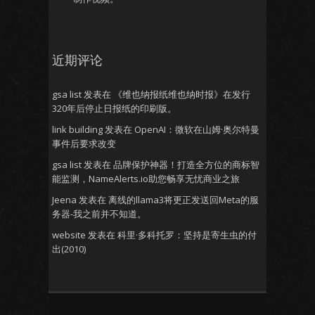
近期评论
gsa list
发表在
《维也纳报纸维也纳时报》在发行
320年后停止日报纸的印刷版。
link building
发表在
OpenAI：微软在山姆·奥尔特曼
事件后要求改变
gsa list
发表在
品牌保护神器！打造全方位的商标智
能监测，NameAlerts.io助您畅享无忧商业之旅
Jeena
发表在
离线的llama3将更正发送回Meta的服
务器-我之前并不知道。
website
发表在
科里·多科托罗：坚持是寄生虫的付
出(2010)