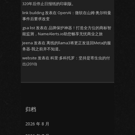
320年后停止日报纸的印刷版。
link building
发表在
OpenAI：微软在山姆·奥尔特曼
事件后要求改变
gsa list
发表在
品牌保护神器！打造全方位的商标智
能监测，NameAlerts.io助您畅享无忧商业之旅
Jeena
发表在
离线的llama3将更正发送回Meta的服
务器-我之前并不知道。
website
发表在
科里·多科托罗：坚持是寄生虫的付
出(2010)
归档
2026 年 8 月