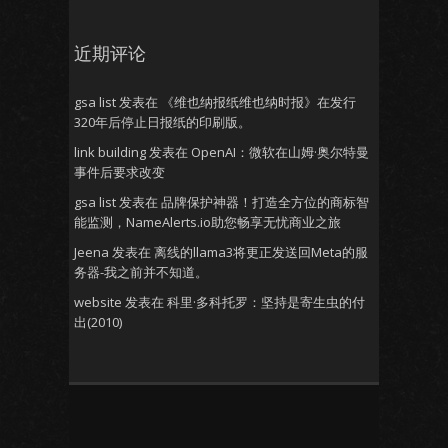
近期评论
gsa list
发表在
《维也纳报纸维也纳时报》在发行
320年后停止日报纸的印刷版。
link building
发表在
OpenAI：微软在山姆·奥尔特曼
事件后要求改变
gsa list
发表在
品牌保护神器！打造全方位的商标智
能监测，NameAlerts.io助您畅享无忧商业之旅
Jeena
发表在
离线的llama3将更正发送回Meta的服
务器-我之前并不知道。
website
发表在
科里·多科托罗：坚持是寄生虫的付
出(2010)