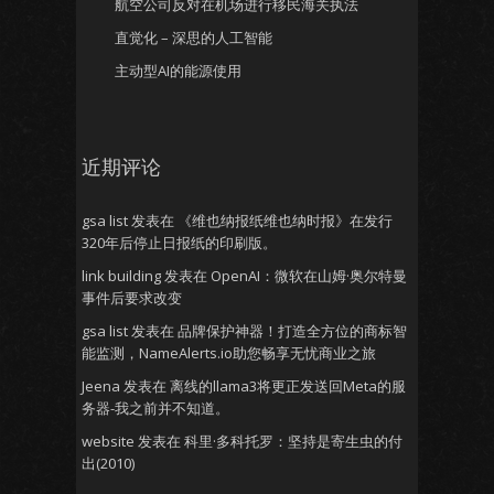
航空公司反对在机场进行移民海关执法
直觉化 – 深思的人工智能
主动型AI的能源使用
近期评论
gsa list
发表在
《维也纳报纸维也纳时报》在发行
320年后停止日报纸的印刷版。
link building
发表在
OpenAI：微软在山姆·奥尔特曼
事件后要求改变
gsa list
发表在
品牌保护神器！打造全方位的商标智
能监测，NameAlerts.io助您畅享无忧商业之旅
Jeena
发表在
离线的llama3将更正发送回Meta的服
务器-我之前并不知道。
website
发表在
科里·多科托罗：坚持是寄生虫的付
出(2010)