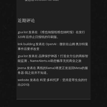
近期评论
gsa list
发表在
《维也纳报纸维也纳时报》在发行
320年后停止日报纸的印刷版。
link building
发表在
OpenAI：微软在山姆·奥尔特曼
事件后要求改变
gsa list
发表在
品牌保护神器！打造全方位的商标智
能监测，NameAlerts.io助您畅享无忧商业之旅
Jeena
发表在
离线的llama3将更正发送回Meta的服
务器-我之前并不知道。
website
发表在
科里·多科托罗：坚持是寄生虫的付
出(2010)