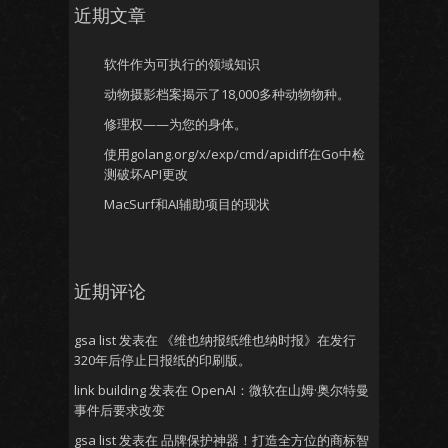
近期文章
软件作为可执行的领域知识
动物摄影档案揭示了18,000多种动物物种。
修理权——为您的身体。
使用golang.org/x/exp/cmd/apidiff在Go中检
测破坏API更改
MacSurf和AI辅助项目的现状
近期评论
gsa list
发表在
《维也纳报纸维也纳时报》在发行
320年后停止日报纸的印刷版。
link building
发表在
OpenAI：微软在山姆·奥尔特曼
事件后要求改变
gsa list
发表在
品牌保护神器！打造全方位的商标智