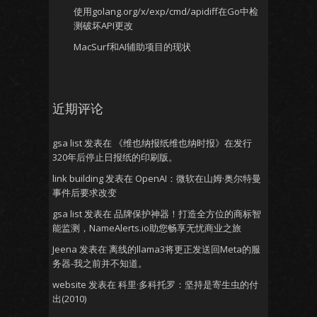
使用golang.org/x/exp/cmd/apidiff在Go中检
测破坏API更改
MacSurf和AI辅助项目的现状
近期评论
gsa list
发表在
《维也纳报纸维也纳时报》在发行
320年后停止日报纸的印刷版。
link building
发表在
OpenAI：微软在山姆·奥尔特曼
事件后要求改变
gsa list
发表在
品牌保护神器！打造全方位的商标智
能监测，NameAlerts.io助您畅享无忧商业之旅
Jeena
发表在
离线的llama3将更正发送回Meta的服
务器-我之前并不知道。
website
发表在
科里·多科托罗：坚持是寄生虫的付
出(2010)