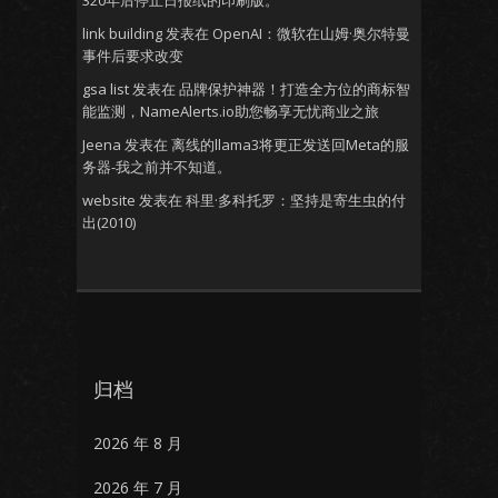
320年后停止日报纸的印刷版。
link building
发表在
OpenAI：微软在山姆·奥尔特曼
事件后要求改变
gsa list
发表在
品牌保护神器！打造全方位的商标智
能监测，NameAlerts.io助您畅享无忧商业之旅
Jeena
发表在
离线的llama3将更正发送回Meta的服
务器-我之前并不知道。
website
发表在
科里·多科托罗：坚持是寄生虫的付
出(2010)
归档
2026 年 8 月
2026 年 7 月