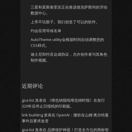
三星和莫斯泰里安正在推进德克萨斯州的浮动
数据中心。
上帝不玩骰子。我们创造了可以的软件。
约会应用等候名单
AutoTheme-utility会根据时间自动调整您的
CSS样式。
迪士尼和抖音达成协议，允许创作者与其角色
制作视频。
近期评论
gsa list
发表在
《维也纳报纸维也纳时报》在发行
320年后停止日报纸的印刷版。
link building
发表在
OpenAI：微软在山姆·奥尔特曼
事件后要求改变
gsa list
发表在
品牌保护神器！打造全方位的商标智