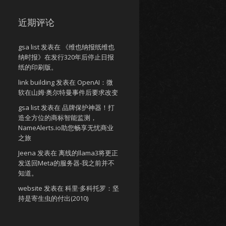
近期评论
gsa list
发表在
《维也纳报纸维也
纳时报》在发行320年后停止日报
纸的印刷版。
link building
发表在
OpenAI：微
软在山姆·奥尔特曼事件后要求改变
gsa list
发表在
品牌保护神器！打
造全方位的商标智能监测，
NameAlerts.io助您畅享无忧商业
之旅
Jeena
发表在
离线的llama3将更正
发送回Meta的服务器-我之前并不
知道。
website
发表在
科里·多科托罗：坚
持是寄生虫的付出(2010)