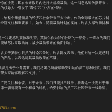
令人震惊的决定，即在未来数月内进行大规模裁员。这一消息迅速传播开来，
领导人中引发了“震惊”和“关切”的情绪。
工，给整个华盛顿县的经济和社会带来巨大冲击。作为全球最大的芯片制
的经济支柱和重要雇主。如今，随着裁员计划的实施，许多人感到担忧和
这一决定感到震惊和失望。英特尔作为我们社区的一部分，一直在为我们
能够尽快采取措施，减少裁员带来的负面影响。”
许多关于英特尔裁员的讨论和争论。许多网友表示，他们对这一决定感到
尔的产品，以表达对其裁员政策的不满。
裁员是出于业务需要，我们将竭尽所能帮助受影响的员工顺利过渡。我们
望大家能够理解和支持。”
了广泛关注和争议。对于未来，我们只能拭目以待，看看这一决定对于华
。愿一切都能有一个积极的转机，给受影响的员工和社区带来一线希望。
s3783.com/