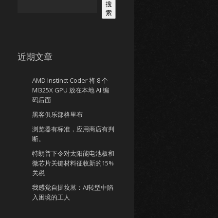
搜
索
近期文章
AMD Instinct Coder 将 8 个
MI325X GPU 放在本地 AI 编
码后面
黑客俱乐部格里布
浏览器有标准，应用商店有判
断。
特朗普下令对太阳能电池板和
微芯片关键材料征收新的15%
关税
我感觉自掘坟墓：AI转型中陷
入困境的工人