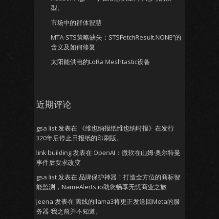
型。
市场中的群体智慧
MTA-STS策略缺失：STSFetchResult.NONE”的
含义及如何修复
太阳能供电的LoRa Meshtastic设备
近期评论
gsa list
发表在
《维也纳报纸维也纳时报》在发行
320年后停止日报纸的印刷版。
link building
发表在
OpenAI：微软在山姆·奥尔特曼
事件后要求改变
gsa list
发表在
品牌保护神器！打造全方位的商标智
能监测，NameAlerts.io助您畅享无忧商业之旅
Jeena
发表在
离线的llama3将更正发送回Meta的服
务器-我之前并不知道。