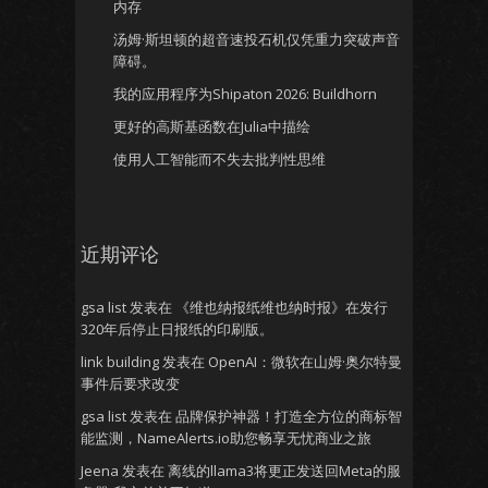
内存
汤姆·斯坦顿的超音速投石机仅凭重力突破声音
障碍。
我的应用程序为Shipaton 2026: Buildhorn
更好的高斯基函数在Julia中描绘
使用人工智能而不失去批判性思维
近期评论
gsa list
发表在
《维也纳报纸维也纳时报》在发行
320年后停止日报纸的印刷版。
link building
发表在
OpenAI：微软在山姆·奥尔特曼
事件后要求改变
gsa list
发表在
品牌保护神器！打造全方位的商标智
能监测，NameAlerts.io助您畅享无忧商业之旅
Jeena
发表在
离线的llama3将更正发送回Meta的服