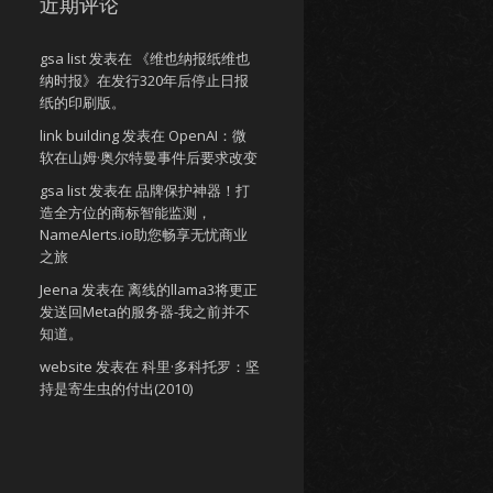
近期评论
gsa list
发表在
《维也纳报纸维也
纳时报》在发行320年后停止日报
纸的印刷版。
link building
发表在
OpenAI：微
软在山姆·奥尔特曼事件后要求改变
gsa list
发表在
品牌保护神器！打
造全方位的商标智能监测，
NameAlerts.io助您畅享无忧商业
之旅
Jeena
发表在
离线的llama3将更正
发送回Meta的服务器-我之前并不
知道。
website
发表在
科里·多科托罗：坚
持是寄生虫的付出(2010)