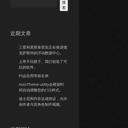
搜
索
近期文章
三星和莫斯泰里安正在推进德
克萨斯州的浮动数据中心。
上帝不玩骰子。我们创造了可
以的软件。
约会应用等候名单
AutoTheme-utility会根据时
间自动调整您的CSS样式。
迪士尼和抖音达成协议，允许
创作者与其角色制作视频。