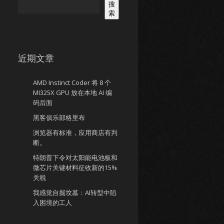
搜
索
近期文章
AMD Instinct Coder 将 8 个
MI325X GPU 放在本地 AI 编
码后面
黑客俱乐部格里布
浏览器有标准，应用商店有判
断。
特朗普下令对太阳能电池板和
微芯片关键材料征收新的15%
关税
我感觉自掘坟墓：AI转型中陷
入困境的工人