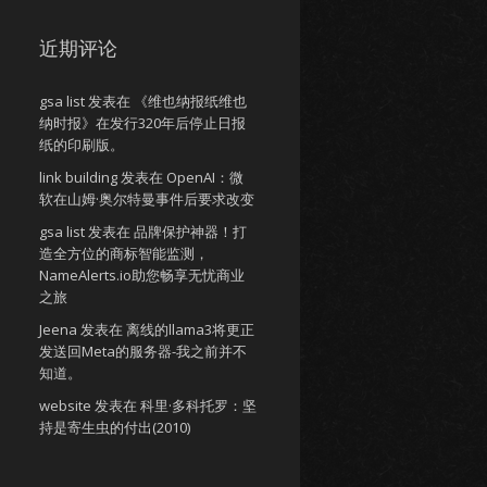
近期评论
gsa list
发表在
《维也纳报纸维也
纳时报》在发行320年后停止日报
纸的印刷版。
link building
发表在
OpenAI：微
软在山姆·奥尔特曼事件后要求改变
gsa list
发表在
品牌保护神器！打
造全方位的商标智能监测，
NameAlerts.io助您畅享无忧商业
之旅
Jeena
发表在
离线的llama3将更正
发送回Meta的服务器-我之前并不
知道。
website
发表在
科里·多科托罗：坚
持是寄生虫的付出(2010)