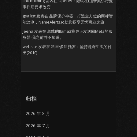
link building
发表在
OpenAI：微软在山姆·奥尔特曼
事件后要求改变
gsa list
发表在
品牌保护神器！打造全方位的商标智
能监测，NameAlerts.io助您畅享无忧商业之旅
Jeena
发表在
离线的llama3将更正发送回Meta的服
务器-我之前并不知道。
website
发表在
科里·多科托罗：坚持是寄生虫的付
出(2010)
归档
2026 年 8 月
2026 年 7 月