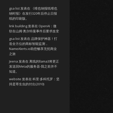
gsa list
发表在
《维也纳报纸维也
纳时报》在发行320年后停止日报
纸的印刷版。
link building
发表在
OpenAI：微
软在山姆·奥尔特曼事件后要求改变
gsa list
发表在
品牌保护神器！打
造全方位的商标智能监测，
NameAlerts.io助您畅享无忧商业
之旅
Jeena
发表在
离线的llama3将更正
发送回Meta的服务器-我之前并不
知道。
website
发表在
科里·多科托罗：坚
持是寄生虫的付出(2010)