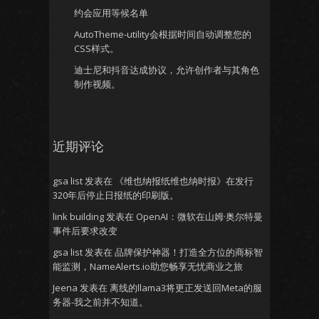
约会应用等候名单
AutoTheme-utility会根据时间自动调整您的
CSS样式。
迪士尼和抖音达成协议，允许创作者与其角色
制作视频。
近期评论
gsa list
发表在
《维也纳报纸维也纳时报》在发行
320年后停止日报纸的印刷版。
link building
发表在
OpenAI：微软在山姆·奥尔特曼
事件后要求改变
gsa list
发表在
品牌保护神器！打造全方位的商标智
能监测，NameAlerts.io助您畅享无忧商业之旅
Jeena
发表在
离线的llama3将更正发送回Meta的服
务器-我之前并不知道。