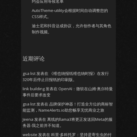
约会应用等候名单
AutoTheme-utility会根据时间自动调整您的
CSS样式。
迪士尼和抖音达成协议，允许创作者与其角色
制作视频。
近期评论
gsa list
发表在
《维也纳报纸维也纳时报》在发行
320年后停止日报纸的印刷版。
link building
发表在
OpenAI：微软在山姆·奥尔特曼
事件后要求改变
gsa list
发表在
品牌保护神器！打造全方位的商标智
能监测，NameAlerts.io助您畅享无忧商业之旅
Jeena
发表在
离线的llama3将更正发送回Meta的服
务器-我之前并不知道。
website
发表在
科里·多科托罗：坚持是寄生虫的付