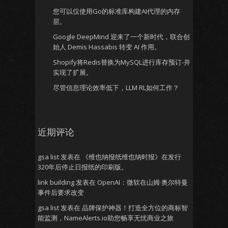
您可以仅使用Go的标准库构建AI代理的内存
层。
Google DeepMind 迎来了一个新时代，联合创
始人 Demis Hassabis 转变 AI 作用。
Shopify将Redis替换为MySQL进行库存预订-并
实现了扩展。
尽管信息理论效率低下，LLM RL如何工作？
近期评论
gsa list
发表在
《维也纳报纸维也纳时报》在发行
320年后停止日报纸的印刷版。
link building
发表在
OpenAI：微软在山姆·奥尔特曼
事件后要求改变
gsa list
发表在
品牌保护神器！打造全方位的商标智
能监测，NameAlerts.io助您畅享无忧商业之旅