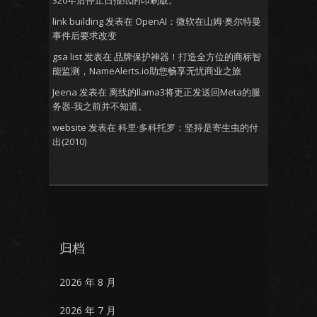
320年后停止日报纸的印刷版。
link building
发表在
OpenAI：微软在山姆·奥尔特曼
事件后要求改变
gsa list
发表在
品牌保护神器！打造全方位的商标智
能监测，NameAlerts.io助您畅享无忧商业之旅
Jeena
发表在
离线的llama3将更正发送回Meta的服
务器-我之前并不知道。
website
发表在
科里·多科托罗：坚持是寄生虫的付
出(2010)
归档
2026 年 8 月
2026 年 7 月