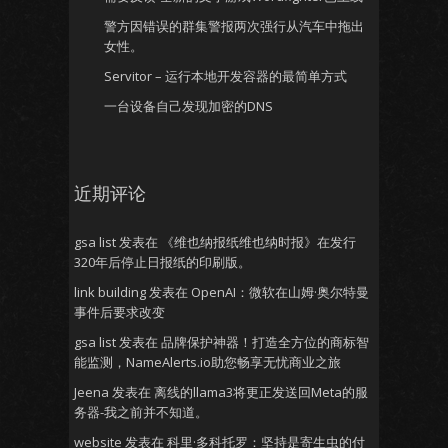
警方因错误的群集警报两次强行从汽车中拖出
女性。
Servitor – 运行本地开发容器的最简单方式
一台设备自己发现加密的DNS
近期评论
gsa list
发表在
《维也纳报纸维也纳时报》在发行
320年后停止日报纸的印刷版。
link building
发表在
OpenAI：微软在山姆·奥尔特曼
事件后要求改变
gsa list
发表在
品牌保护神器！打造全方位的商标智
能监测，NameAlerts.io助您畅享无忧商业之旅
Jeena
发表在
离线的llama3将更正发送回Meta的服
务器-我之前并不知道。
website
发表在
科里·多科托罗：坚持是寄生虫的付