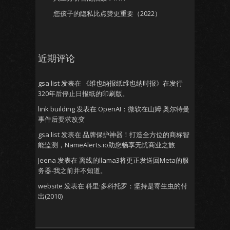
您孩子的隐私比点赞更重要（2022）
近期评论
gsa list
发表在
《维也纳报纸维也纳时报》在发行
320年后停止日报纸的印刷版。
link building
发表在
OpenAI：微软在山姆·奥尔特曼
事件后要求改变
gsa list
发表在
品牌保护神器！打造全方位的商标智
能监测，NameAlerts.io助您畅享无忧商业之旅
Jeena
发表在
离线的llama3将更正发送回Meta的服
务器-我之前并不知道。
website
发表在
科里·多科托罗：坚持是寄生虫的付
出(2010)