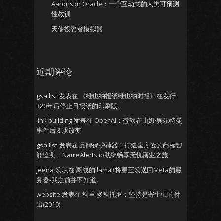
Aaronson Oracle：一个互动式的人类可预测
性教训
天使投资者模拟器
近期评论
gsa list
发表在
《维也纳报纸维也纳时报》在发行
320年后停止日报纸的印刷版。
link building
发表在
OpenAI：微软在山姆·奥尔特曼
事件后要求改变
gsa list
发表在
品牌保护神器！打造全方位的商标智
能监测，NameAlerts.io助您畅享无忧商业之旅
Jeena
发表在
离线的llama3将更正发送回Meta的服
务器-我之前并不知道。
website
发表在
科里·多科托罗：坚持是寄生虫的付
出(2010)