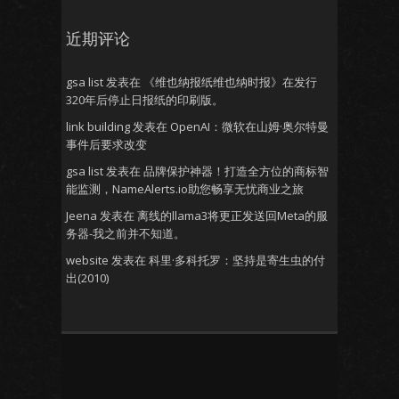
近期评论
gsa list
发表在
《维也纳报纸维也纳时报》在发行
320年后停止日报纸的印刷版。
link building
发表在
OpenAI：微软在山姆·奥尔特曼
事件后要求改变
gsa list
发表在
品牌保护神器！打造全方位的商标智
能监测，NameAlerts.io助您畅享无忧商业之旅
Jeena
发表在
离线的llama3将更正发送回Meta的服
务器-我之前并不知道。
website
发表在
科里·多科托罗：坚持是寄生虫的付
出(2010)