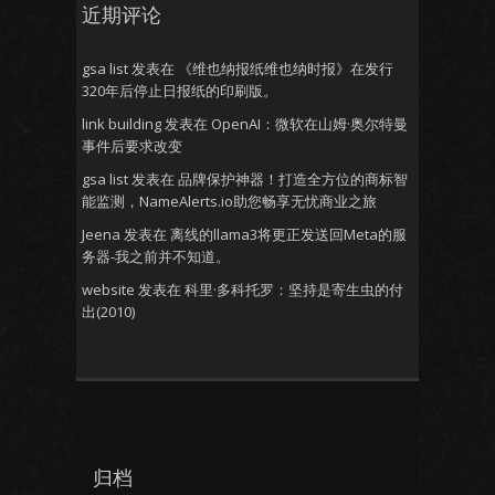
近期评论
gsa list
发表在
《维也纳报纸维也纳时报》在发行
320年后停止日报纸的印刷版。
link building
发表在
OpenAI：微软在山姆·奥尔特曼
事件后要求改变
gsa list
发表在
品牌保护神器！打造全方位的商标智
能监测，NameAlerts.io助您畅享无忧商业之旅
Jeena
发表在
离线的llama3将更正发送回Meta的服
务器-我之前并不知道。
website
发表在
科里·多科托罗：坚持是寄生虫的付
出(2010)
归档