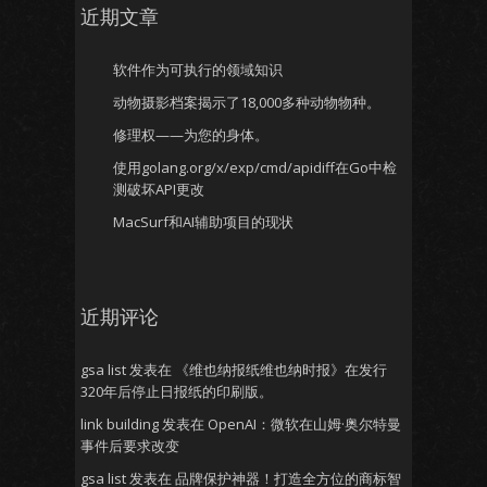
近期文章
软件作为可执行的领域知识
动物摄影档案揭示了18,000多种动物物种。
修理权——为您的身体。
使用golang.org/x/exp/cmd/apidiff在Go中检
测破坏API更改
MacSurf和AI辅助项目的现状
近期评论
gsa list
发表在
《维也纳报纸维也纳时报》在发行
320年后停止日报纸的印刷版。
link building
发表在
OpenAI：微软在山姆·奥尔特曼
事件后要求改变
gsa list
发表在
品牌保护神器！打造全方位的商标智