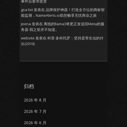
事件后要求改变
gsa list
发表在
品牌保护神器！打造全方位的商标智
能监测，NameAlerts.io助您畅享无忧商业之旅
Jeena
发表在
离线的llama3将更正发送回Meta的服
务器-我之前并不知道。
website
发表在
科里·多科托罗：坚持是寄生虫的付
出(2010)
归档
2026 年 8 月
2026 年 7 月
2026 年 6 月