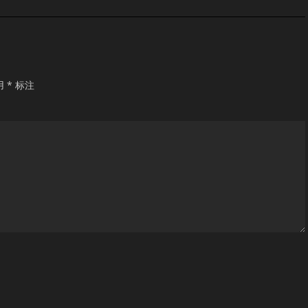
用
*
标注