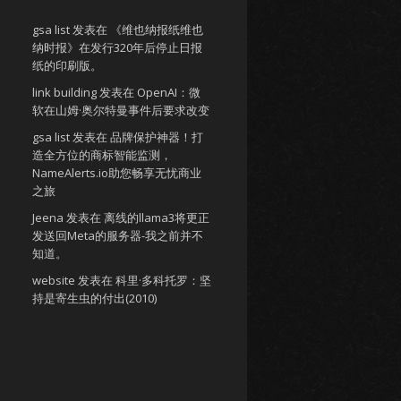
gsa list
发表在
《维也纳报纸维也
纳时报》在发行320年后停止日报
纸的印刷版。
link building
发表在
OpenAI：微
软在山姆·奥尔特曼事件后要求改变
gsa list
发表在
品牌保护神器！打
造全方位的商标智能监测，
NameAlerts.io助您畅享无忧商业
之旅
Jeena
发表在
离线的llama3将更正
发送回Meta的服务器-我之前并不
知道。
website
发表在
科里·多科托罗：坚
持是寄生虫的付出(2010)