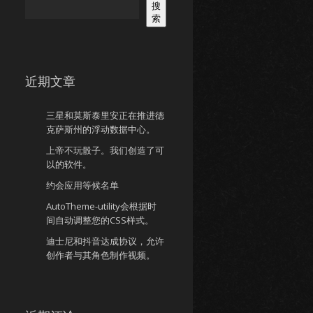
搜
索
近期文章
三星和莫斯泰里安正在推进德
克萨斯州的浮动数据中心。
上帝不玩骰子。我们创造了可
以的软件。
约会应用等候名单
AutoTheme-utility会根据时
间自动调整您的CSS样式。
迪士尼和抖音达成协议，允许
创作者与其角色制作视频。