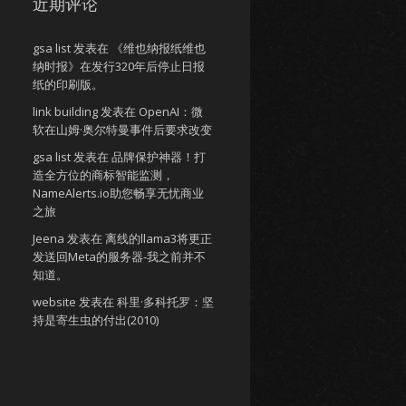
近期评论
gsa list
发表在
《维也纳报纸维也
纳时报》在发行320年后停止日报
纸的印刷版。
link building
发表在
OpenAI：微
软在山姆·奥尔特曼事件后要求改变
gsa list
发表在
品牌保护神器！打
造全方位的商标智能监测，
NameAlerts.io助您畅享无忧商业
之旅
Jeena
发表在
离线的llama3将更正
发送回Meta的服务器-我之前并不
知道。
website
发表在
科里·多科托罗：坚
持是寄生虫的付出(2010)