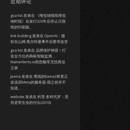
近期评论
gsa list
发表在
《维也纳报纸维也
纳时报》在发行320年后停止日报
纸的印刷版。
link building
发表在
OpenAI：微
软在山姆·奥尔特曼事件后要求改变
gsa list
发表在
品牌保护神器！打
造全方位的商标智能监测，
NameAlerts.io助您畅享无忧商业
之旅
Jeena
发表在
离线的llama3将更正
发送回Meta的服务器-我之前并不
知道。
website
发表在
科里·多科托罗：坚
持是寄生虫的付出(2010)