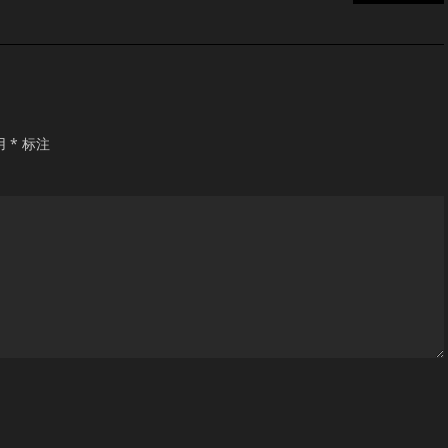
用
*
标注