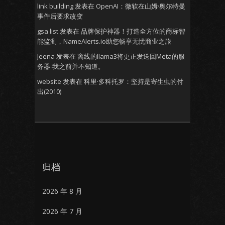
link building
发表在
OpenAI：微软在山姆·奥尔特曼
事件后要求改变
gsa list
发表在
品牌保护神器！打造全方位的商标智
能监测，NameAlerts.io助您畅享无忧商业之旅
Jeena
发表在
离线的llama3将更正发送回Meta的服
务器-我之前并不知道。
website
发表在
科里·多科托罗：坚持是寄生虫的付
出(2010)
归档
2026 年 8 月
2026 年 7 月