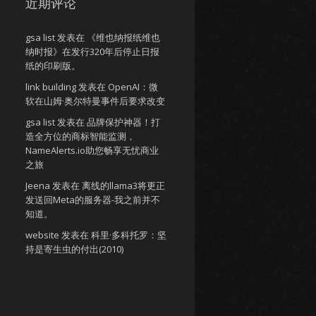
近期评论
gsa list
发表在
《维也纳报纸维也
纳时报》在发行320年后停止日报
纸的印刷版。
link building
发表在
OpenAI：微
软在山姆·奥尔特曼事件后要求改变
gsa list
发表在
品牌保护神器！打
造全方位的商标智能监测，
NameAlerts.io助您畅享无忧商业
之旅
Jeena
发表在
离线的llama3将更正
发送回Meta的服务器-我之前并不
知道。
website
发表在
科里·多科托罗：坚
持是寄生虫的付出(2010)