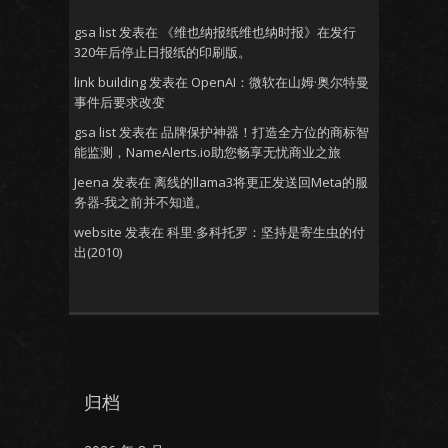
gsa list
发表在
《维也纳报纸维也纳时报》在发行
320年后停止日报纸的印刷版。
link building
发表在
OpenAI：微软在山姆·奥尔特曼
事件后要求改变
gsa list
发表在
品牌保护神器！打造全方位的商标智
能监测，NameAlerts.io助您畅享无忧商业之旅
Jeena
发表在
离线的llama3将更正发送回Meta的服
务器-我之前并不知道。
website
发表在
科里·多科托罗：坚持是寄生虫的付
出(2010)
归档