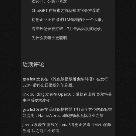
欢它们。公民不喜欢
ChatGPT 在搜索之前就知道它会推荐谁
初创企业正在追逐LLM领域的下一个大事。
海洋热记录被打破，7月最高温度被记录。
为什么夜猫子更聪明
近期评论
gsa list
发表在
《维也纳报纸维也纳时报》在发行
320年后停止日报纸的印刷版。
link building
发表在
OpenAI：微软在山姆·奥尔特曼
事件后要求改变
gsa list
发表在
品牌保护神器！打造全方位的商标智
能监测，NameAlerts.io助您畅享无忧商业之旅
Jeena
发表在
离线的llama3将更正发送回Meta的服
务器-我之前并不知道。