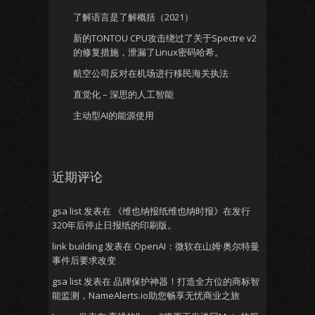
了解语言是了解概括（2021）
新的TONTOU CPU攻击绕过了关于Spectre v2
的修复措施，泄漏了Linux密码哈希。
航空公司反对在机场进行移民海关执法
直觉化 – 深思的人工智能
主动型AI的能源使用
近期评论
gsa list
发表在
《维也纳报纸维也纳时报》在发行
320年后停止日报纸的印刷版。
link building
发表在
OpenAI：微软在山姆·奥尔特曼
事件后要求改变
gsa list
发表在
品牌保护神器！打造全方位的商标智
能监测，NameAlerts.io助您畅享无忧商业之旅