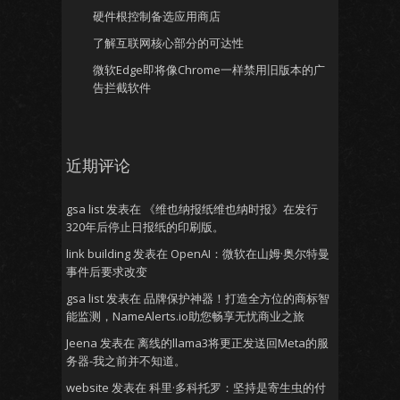
硬件根控制备选应用商店
了解互联网核心部分的可达性
微软Edge即将像Chrome一样禁用旧版本的广
告拦截软件
近期评论
gsa list
发表在
《维也纳报纸维也纳时报》在发行
320年后停止日报纸的印刷版。
link building
发表在
OpenAI：微软在山姆·奥尔特曼
事件后要求改变
gsa list
发表在
品牌保护神器！打造全方位的商标智
能监测，NameAlerts.io助您畅享无忧商业之旅
Jeena
发表在
离线的llama3将更正发送回Meta的服
务器-我之前并不知道。
website
发表在
科里·多科托罗：坚持是寄生虫的付