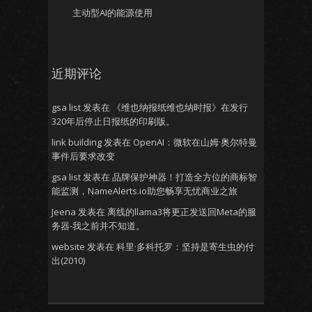
主动型AI的能源使用
近期评论
gsa list
发表在
《维也纳报纸维也纳时报》在发行
320年后停止日报纸的印刷版。
link building
发表在
OpenAI：微软在山姆·奥尔特曼
事件后要求改变
gsa list
发表在
品牌保护神器！打造全方位的商标智
能监测，NameAlerts.io助您畅享无忧商业之旅
Jeena
发表在
离线的llama3将更正发送回Meta的服
务器-我之前并不知道。
website
发表在
科里·多科托罗：坚持是寄生虫的付
出(2010)