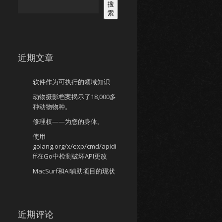
搜
索
近期文章
软件作为可执行的领域知识
动物摄影档案揭示了18,000多
种动物物种。
修理权——为您的身体。
使用
golang.org/x/exp/cmd/apidi
ff在Go中检测破坏API更改
MacSurf和AI辅助项目的现状
近期评论