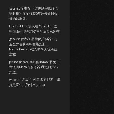
gsa list
发表在
《维也纳报纸维也
纳时报》在发行320年后停止日报
纸的印刷版。
link building
发表在
OpenAI：微
软在山姆·奥尔特曼事件后要求改变
gsa list
发表在
品牌保护神器！打
造全方位的商标智能监测，
NameAlerts.io助您畅享无忧商业
之旅
Jeena
发表在
离线的llama3将更正
发送回Meta的服务器-我之前并不
知道。
website
发表在
科里·多科托罗：坚
持是寄生虫的付出(2010)