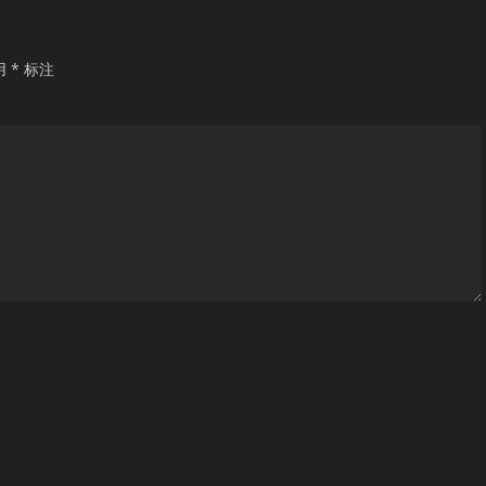
用
*
标注