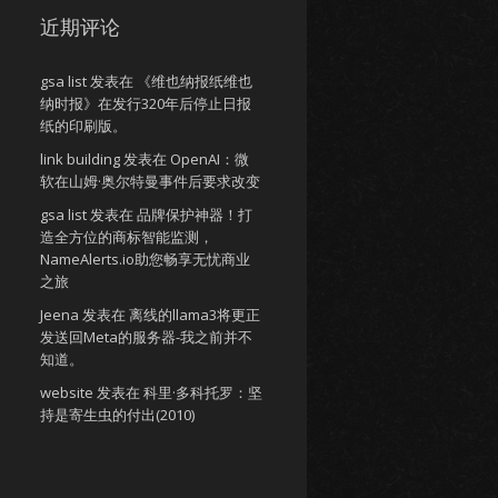
近期评论
gsa list
发表在
《维也纳报纸维也
纳时报》在发行320年后停止日报
纸的印刷版。
link building
发表在
OpenAI：微
软在山姆·奥尔特曼事件后要求改变
gsa list
发表在
品牌保护神器！打
造全方位的商标智能监测，
NameAlerts.io助您畅享无忧商业
之旅
Jeena
发表在
离线的llama3将更正
发送回Meta的服务器-我之前并不
知道。
website
发表在
科里·多科托罗：坚
持是寄生虫的付出(2010)