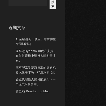
搜
索
近期文章
AI 金融咨询：供应、需求和生
命周期影响
亚马逊DynamoDB现在支持
在任何规模上进行实时向量搜
索。
麻省理工学院新推出的振翅机
器人像潜水鸟一样游泳和飞行
企业代理性大脑可能成为下一
个流氓AI的蜜罐。
爱思劲 iKnockin for Mac