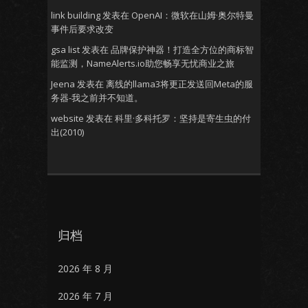
link building
发表在
OpenAI：微软在山姆·奥尔特曼
事件后要求改变
gsa list
发表在
品牌保护神器！打造全方位的商标智
能监测，NameAlerts.io助您畅享无忧商业之旅
Jeena
发表在
离线的llama3将更正发送回Meta的服
务器-我之前并不知道。
website
发表在
科里·多科托罗：坚持是寄生虫的付
出(2010)
归档
2026 年 8 月
2026 年 7 月