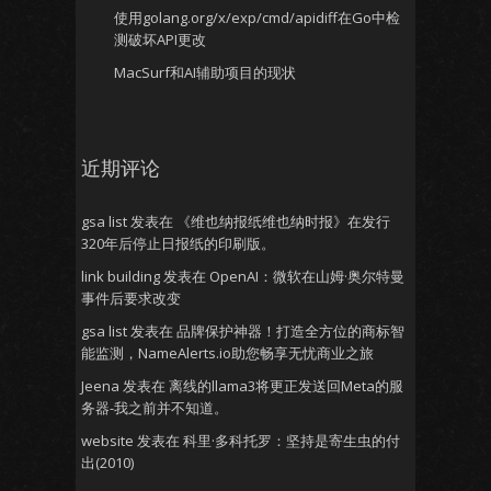
使用golang.org/x/exp/cmd/apidiff在Go中检
测破坏API更改
MacSurf和AI辅助项目的现状
近期评论
gsa list
发表在
《维也纳报纸维也纳时报》在发行
320年后停止日报纸的印刷版。
link building
发表在
OpenAI：微软在山姆·奥尔特曼
事件后要求改变
gsa list
发表在
品牌保护神器！打造全方位的商标智
能监测，NameAlerts.io助您畅享无忧商业之旅
Jeena
发表在
离线的llama3将更正发送回Meta的服
务器-我之前并不知道。
website
发表在
科里·多科托罗：坚持是寄生虫的付
出(2010)