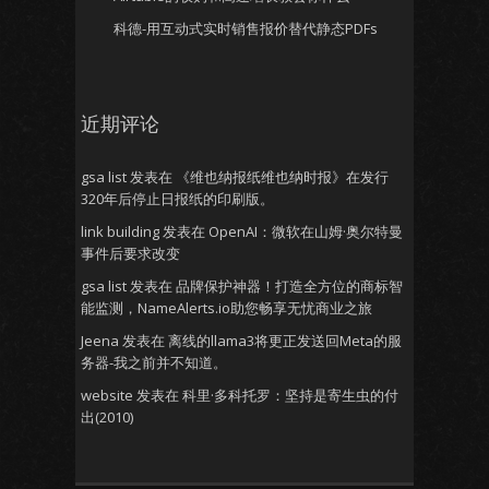
科德-用互动式实时销售报价替代静态PDFs
近期评论
gsa list
发表在
《维也纳报纸维也纳时报》在发行
320年后停止日报纸的印刷版。
link building
发表在
OpenAI：微软在山姆·奥尔特曼
事件后要求改变
gsa list
发表在
品牌保护神器！打造全方位的商标智
能监测，NameAlerts.io助您畅享无忧商业之旅
Jeena
发表在
离线的llama3将更正发送回Meta的服
务器-我之前并不知道。
website
发表在
科里·多科托罗：坚持是寄生虫的付
出(2010)