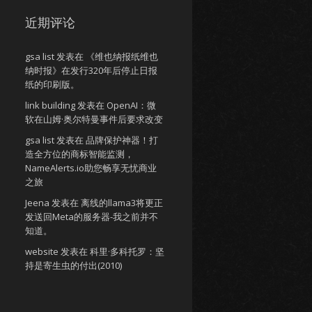
近期评论
gsa list
发表在
《维也纳报纸维也
纳时报》在发行320年后停止日报
纸的印刷版。
link building
发表在
OpenAI：微
软在山姆·奥尔特曼事件后要求改变
gsa list
发表在
品牌保护神器！打
造全方位的商标智能监测，
NameAlerts.io助您畅享无忧商业
之旅
Jeena
发表在
离线的llama3将更正
发送回Meta的服务器-我之前并不
知道。
website
发表在
科里·多科托罗：坚
持是寄生虫的付出(2010)