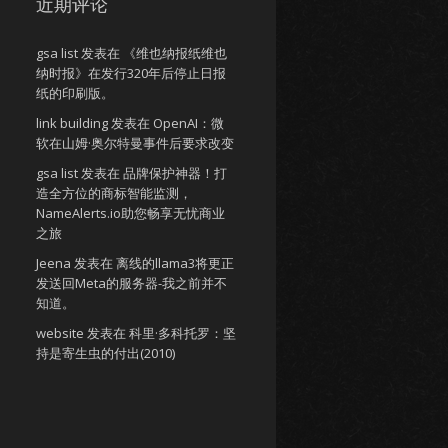
近期评论
gsa list
发表在
《维也纳报纸维也
纳时报》在发行320年后停止日报
纸的印刷版。
link building
发表在
OpenAI：微
软在山姆·奥尔特曼事件后要求改变
gsa list
发表在
品牌保护神器！打
造全方位的商标智能监测，
NameAlerts.io助您畅享无忧商业
之旅
Jeena
发表在
离线的llama3将更正
发送回Meta的服务器-我之前并不
知道。
website
发表在
科里·多科托罗：坚
持是寄生虫的付出(2010)