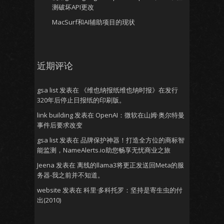
测破坏API更改
MacSurf和AI辅助项目的现状
近期评论
gsa list
发表在
《维也纳报纸维也纳时报》在发行
320年后停止日报纸的印刷版。
link building
发表在
OpenAI：微软在山姆·奥尔特曼
事件后要求改变
gsa list
发表在
品牌保护神器！打造全方位的商标智
能监测，NameAlerts.io助您畅享无忧商业之旅
Jeena
发表在
离线的llama3将更正发送回Meta的服
务器-我之前并不知道。
website
发表在
科里·多科托罗：坚持是寄生虫的付
出(2010)